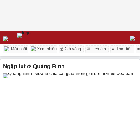
Mới nhất
Xem nhiều
💰 Giá vàng
📅 Lịch âm
☀️ Thời tiết

ngập lụt ở Quảng Bình