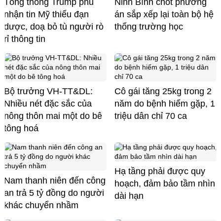
Tổng thống Trump phủ
Ninh Bình chốt phương
nhận tin Mỹ thiếu đạn
án sắp xếp lại toàn bộ hệ
dược, doạ bỏ tù người rò
thống trường học
rỉ thông tin
Bộ trưởng VH-TT&DL:
Cô gái tăng 25kg trong 2
Nhiều nét đặc sắc của
năm do bệnh hiếm gặp, 1
nông thôn mai một do bê
triệu dân chỉ 70 ca
tông hoá
Hạ tầng phải được quy
Nam thanh niên đến công
hoạch, đảm bảo tầm nhìn
an trả 5 tỷ đồng do người
dài hạn
khác chuyển nhầm