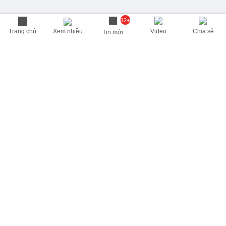
12+
Trang chủ
Xem nhiều
Video
Chia sẻ
Tin mới
THÔNG TIN HỮU ÍCH
Cập nhật nhanh các thông tin được quan tâm mỗi ngày
Lịch âm hôm nay