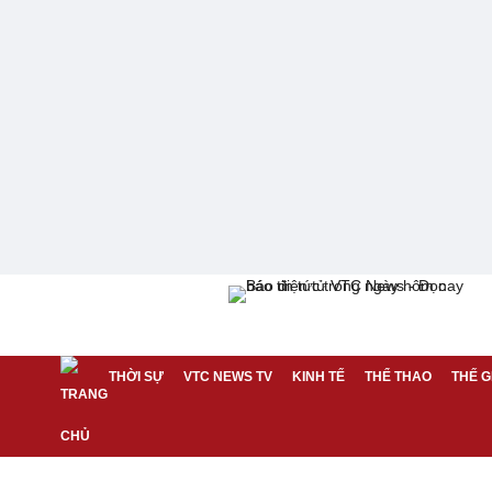
THỜI SỰ
VTC NEWS TV
KINH TẾ
THỂ THAO
THẾ G