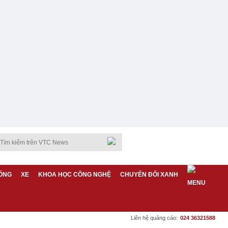
ỐNG
XE
KHOA HỌC CÔNG NGHỆ
CHUYỂN ĐỔI XANH
Liên hệ quảng cáo:
024 36321588