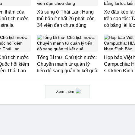
ến thăm của
Xả súng ở Thái Lan: Hung
Xe đầu kéo là
Chủ tịch nước
thủ bắn ít nhất 26 phát, còn
trên cao tốc: 
stralia
34 viên đạn chưa dùng
có bằng lái lúc
Chủ tịch nước
Tổng Bí thư, Chủ tịch nước:
Họp báo Việt 
 Quốc hội kiêm
Chuyển mạnh từ quản lý
Campuchia: H
iện Thái Lan
tiến độ sang quản trị kết quả
sik khen Đình
Xem thêm