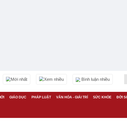
Mới nhất
Xem nhiều
Bình luận nhiều
IỚI
GIÁO DỤC
PHÁP LUẬT
VĂN HÓA - GIẢI TRÍ
SỨC KHỎE
ĐỜI S