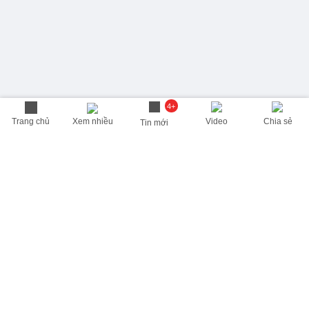
4+
Trang chủ
Xem nhiều
Video
Chia sẻ
Tin mới