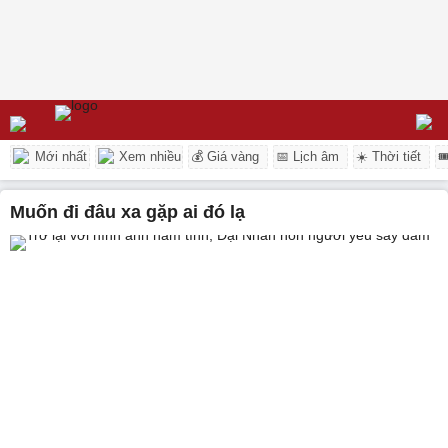
Mới nhất
Xem nhiều
💰 Giá vàng
📅 Lịch âm
☀️ Thời tiết

Muốn đi đâu xa gặp ai đó lạ