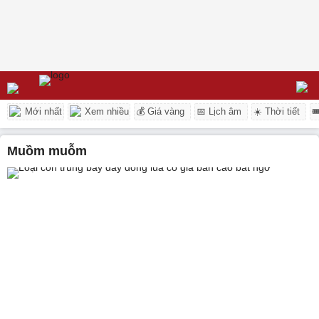
Mới nhất
Xem nhiều
💰 Giá vàng
📅 Lịch âm
☀️ Thời tiết

muồm muỗm