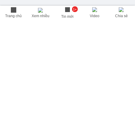
1+
Trang chủ
Xem nhiều
Video
Chia sẻ
Tin mới
THÔNG TIN HỮU ÍCH
Cập nhật nhanh các thông tin được quan tâm mỗi ngày
Lịch âm hôm nay