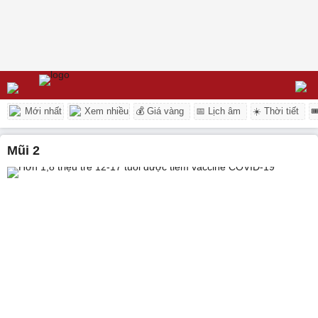
Mới nhất
Xem nhiều
💰 Giá vàng
📅 Lịch âm
☀️ Thời tiết

mũi 2