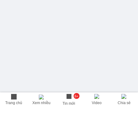
6+
Trang chủ
Xem nhiều
Video
Chia sẻ
Tin mới