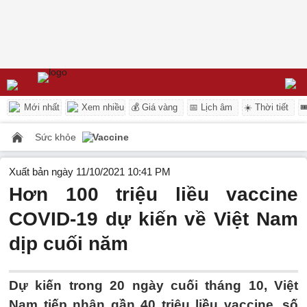
Mới nhất
Xem nhiều
💰 Giá vàng
📅 Lịch âm
☀️ Thời tiết

Sức khỏe
Vaccine
Xuất bản ngày 11/10/2021 10:41 PM
Hơn 100 triệu liều vaccine
COVID-19 dự kiến về Việt Nam
dịp cuối năm
Dự kiến trong 20 ngày cuối tháng 10, Việt
Nam tiếp nhận gần 40 triệu liều vaccine, số