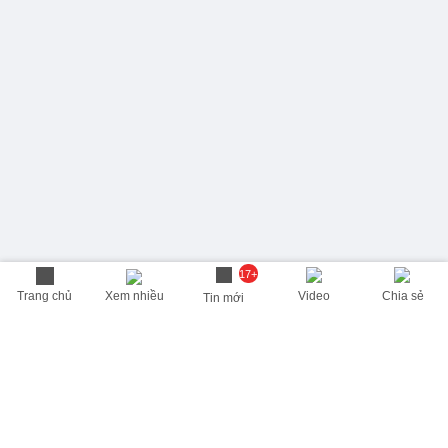
17+
Trang chủ
Xem nhiều
Video
Chia sẻ
Tin mới