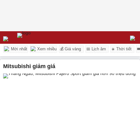
Mới nhất
Xem nhiều
💰 Giá vàng
📅 Lịch âm
☀️ Thời tiết

Mitsubishi giảm giá