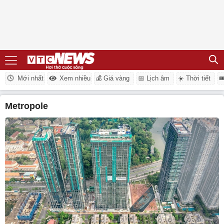
Mới nhất
Xem nhiều
💰 Giá vàng
📅 Lịch âm
☀️ Thời tiết

Metropole