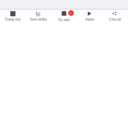
2+
Trang chủ
Xem nhiều
Video
Chia sẻ
Tin mới
THÔNG TIN HỮU ÍCH
Cập nhật nhanh các thông tin được quan tâm mỗi ngày
Lịch âm hôm nay