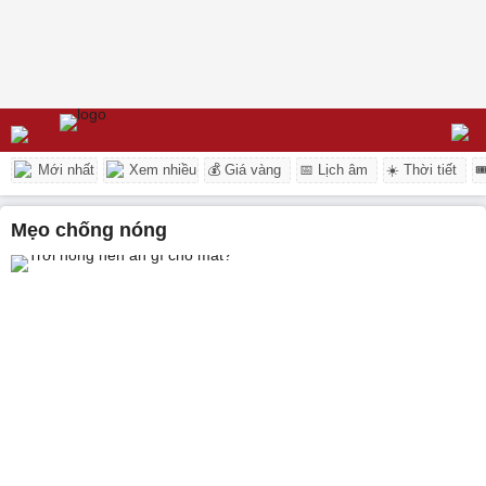
Mới nhất
Xem nhiều
💰 Giá vàng
📅 Lịch âm
☀️ Thời tiết

mẹo chống nóng