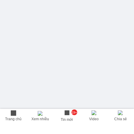
19+
Trang chủ
Xem nhiều
Video
Chia sẻ
Tin mới