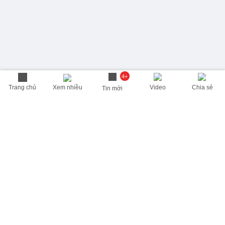
4+
Trang chủ
Xem nhiều
Video
Chia sẻ
Tin mới