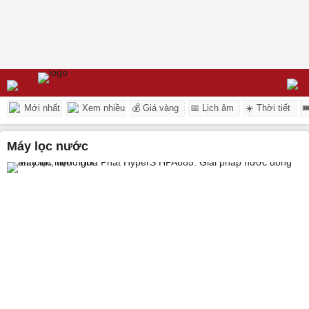
Mới nhất
Xem nhiều
💰 Giá vàng
📅 Lịch âm
☀️ Thời tiết

máy lọc nước