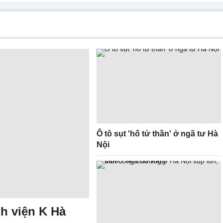
Ô tô sụt 'hố tử thần' ở ngã tư Hà
Nội
h viện K Hà