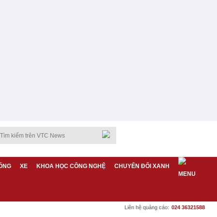
ỐNG
XE
KHOA HỌC CÔNG NGHỆ
CHUYỂN ĐỔI XANH
Liên hệ quảng cáo:
024 36321588