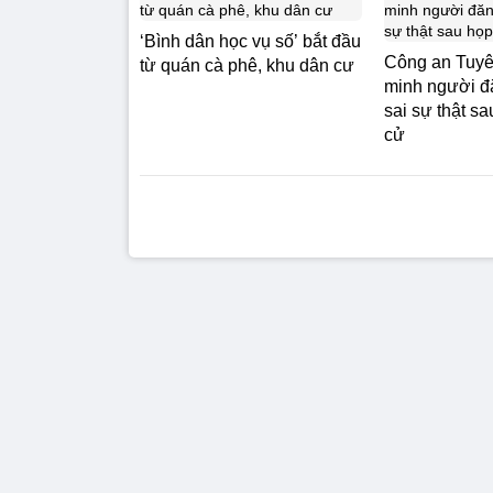
‘Bình dân học vụ số’ bắt đầu
Công an Tuy
từ quán cà phê, khu dân cư
minh người đă
sai sự thật sa
cử