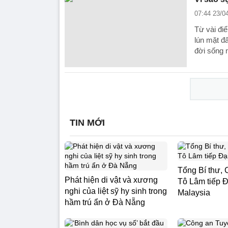
07:44 23/0
Từ vài điể
lún mặt đ
đời sống 
TIN MỚI
Tổng Bí thư, 
Phát hiện di vật và xương
Tô Lâm tiếp Đ
nghi của liệt sỹ hy sinh trong
Malaysia
hầm trú ẩn ở Đà Nẵng