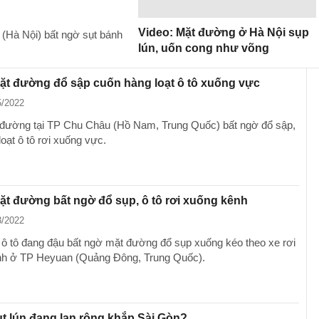
Video: Mặt đường ở Hà Nội sụp
 (Hà Nội) bất ngờ sụt bánh
lún, uốn cong như võng
ặt đường đổ sập cuốn hàng loạt ô tô xuống vực
5/2022
đường tại TP Chu Châu (Hồ Nam, Trung Quốc) bất ngờ đổ sập,
oạt ô tô rơi xuống vực.
ặt đường bất ngờ đổ sụp, ô tô rơi xuống kênh
3/2022
 ô tô đang đậu bất ngờ mặt đường đổ sụp xuống kéo theo xe rơi
nh ở TP Heyuan (Quảng Đông, Trung Quốc).
ụt lún đang lan rộng khắp Sài Gòn?