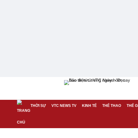
THỜI SỰ
VTC NEWS TV
KINH TẾ
THỂ THAO
THẾ G