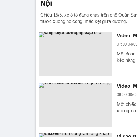
Nội
Chiều 15/5, xe ô tô đang chạy trên phố Quán Sứ
trước xuống hố cống, mắc kẹt giữa đường.
Video: M
07:30 04/0
Một đoạn 
kéo hàng l
Video: M
09:30 30/0
Một chiếc
xuống kê
Vì sao s