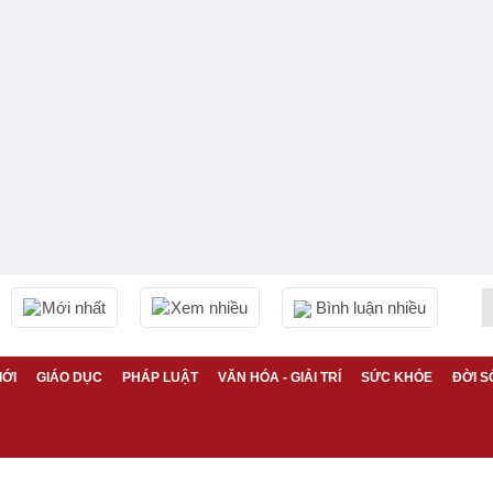
Mới nhất
Xem nhiều
Bình luận nhiều
IỚI
GIÁO DỤC
PHÁP LUẬT
VĂN HÓA - GIẢI TRÍ
SỨC KHỎE
ĐỜI S