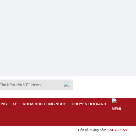
ỐNG
XE
KHOA HỌC CÔNG NGHỆ
CHUYỂN ĐỔI XANH
Liên hệ quảng cáo:
024 36321588