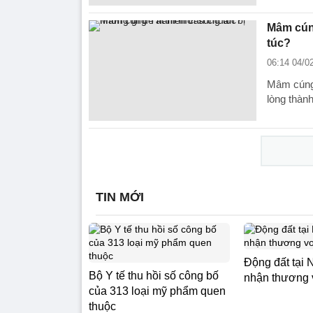
Mâm cún
túc?
06:14 04/0
Mâm cúng 
lòng thành
TIN MỚI
Động đất tại 
Bộ Y tế thu hồi số công bố
nhận thương 
của 313 loại mỹ phẩm quen
thuộc