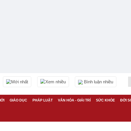
Mới nhất
Xem nhiều
Bình luận nhiều
IỚI
GIÁO DỤC
PHÁP LUẬT
VĂN HÓA - GIẢI TRÍ
SỨC KHỎE
ĐỜI S