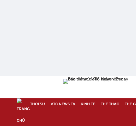
THỜI SỰ
VTC NEWS TV
KINH TẾ
THỂ THAO
THẾ G