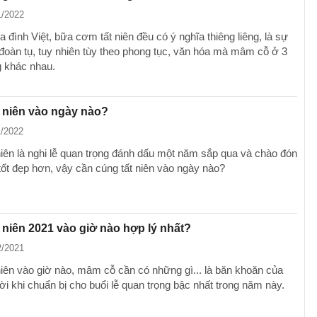
1/2022
a đình Việt, bữa cơm tất niên đều có ý nghĩa thiêng liêng, là sự
đoàn tụ, tuy nhiên tùy theo phong tục, văn hóa mà mâm cỗ ở 3
 khác nhau.
 niên vào ngày nào?
1/2022
niên là nghi lễ quan trọng đánh dấu một năm sắp qua và chào đón
ốt đẹp hơn, vậy cần cúng tất niên vào ngày nào?
 niên 2021 vào giờ nào hợp lý nhất?
2/2021
niên vào giờ nào, mâm cỗ cần có những gì... là băn khoăn của
i khi chuẩn bị cho buổi lễ quan trọng bậc nhất trong năm này.