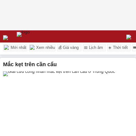
Mới nhất
Xem nhiều
💰 Giá vàng
📅 Lịch âm
☀️ Thời tiết

mắc kẹt trên cần cẩu