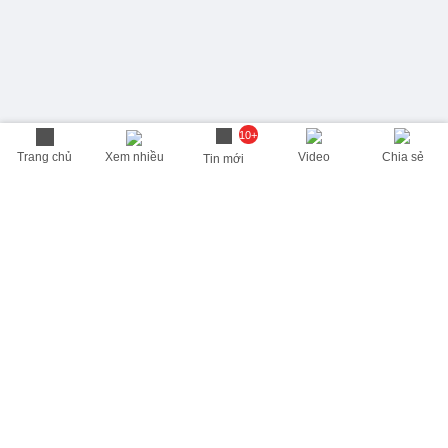
10+
Trang chủ
Xem nhiều
Video
Chia sẻ
Tin mới