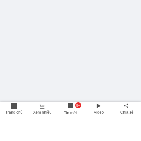
8+
Trang chủ
Xem nhiều
Video
Chia sẻ
Tin mới