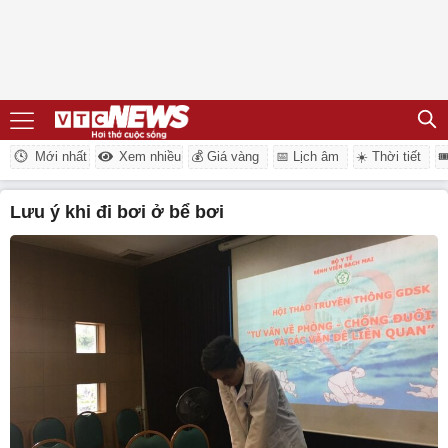
Mới nhất
Xem nhiều
💰 Giá vàng
📅 Lịch âm
☀️ Thời tiết

Lưu ý khi đi bơi ở bể bơi