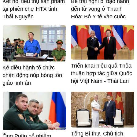
Kết nối tiêu thụ sản phẩm
Bé trai nghi bị bạo hành
tại phiên chợ HTX tỉnh
đến tử vong ở Thanh
Thái Nguyên
Hóa: Bộ Y tế vào cuộc
Triển khai hiệu quả Thỏa
Kẻ điều hành tổ chức
thuận hợp tác giữa Quốc
phản động núp bóng tôn
hội Việt Nam - Thái Lan
giáo lĩnh án
Tổng Bí thư, Chủ tịch
Ông Putin bổ nhiệm