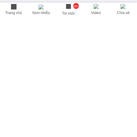
16+
Trang chủ
Xem nhiều
Video
Chia sẻ
Tin mới
THÔNG TIN HỮU ÍCH
Cập nhật nhanh các thông tin được quan tâm mỗi ngày
Lịch âm hôm nay
Dự báo thời tiết hôm nay