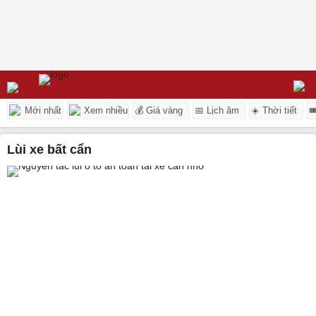
Mới nhất
Xem nhiều
💰 Giá vàng
📅 Lịch âm
☀️ Thời tiết

lùi xe bất cẩn