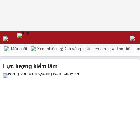
Mới nhất
Xem nhiều
💰 Giá vàng
📅 Lịch âm
☀️ Thời tiết

lực lượng kiểm lâm