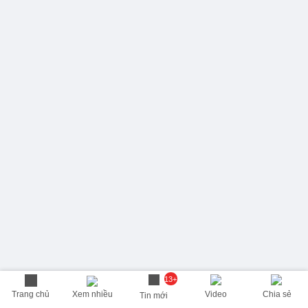
13+
Trang chủ
Xem nhiều
Video
Chia sẻ
Tin mới