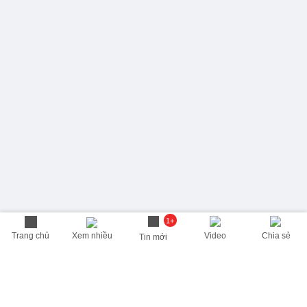
1+
Trang chủ
Xem nhiều
Video
Chia sẻ
Tin mới