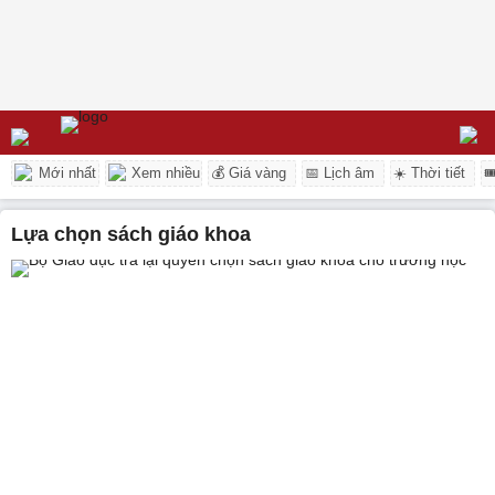
Mới nhất
Xem nhiều
💰 Giá vàng
📅 Lịch âm
☀️ Thời tiết

Lựa chọn sách giáo khoa