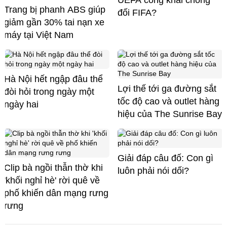
Trang bị phanh ABS giúp
đối FIFA?
giảm gần 30% tai nạn xe
máy tại Việt Nam
Hà Nội hết ngập đâu thể
Lợi thế tới ga đường sắt
đòi hỏi trong ngày một
tốc độ cao và outlet hàng
ngày hai
hiệu của The Sunrise Bay
Giải đáp câu đố: Con gì
Clip bà ngồi thẫn thờ khi
luôn phải nói dối?
'khối nghỉ hè' rời quê về
phố khiến dân mạng rưng
rưng