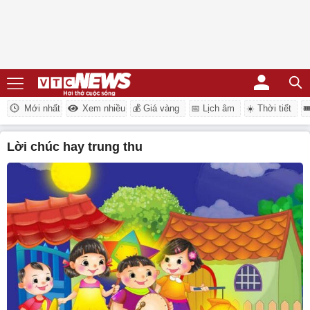
Mới nhất
Xem nhiều
💰 Giá vàng
📅 Lịch âm
☀️ Thời tiết

lời chúc hay trung thu