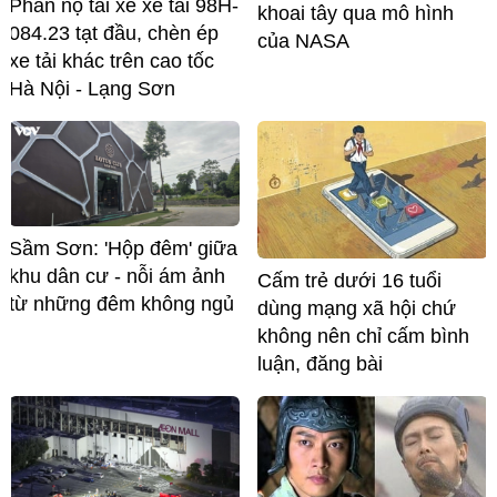
Phẫn nộ tài xế xe tải 98H-
khoai tây qua mô hình
084.23 tạt đầu, chèn ép
của NASA
xe tải khác trên cao tốc
Hà Nội - Lạng Sơn
Sầm Sơn: 'Hộp đêm' giữa
khu dân cư - nỗi ám ảnh
Cấm trẻ dưới 16 tuổi
từ những đêm không ngủ
dùng mạng xã hội chứ
không nên chỉ cấm bình
luận, đăng bài