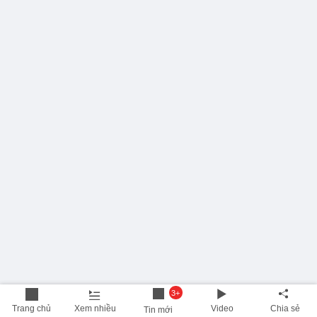
3+
Trang chủ
Xem nhiều
Video
Chia sẻ
Tin mới