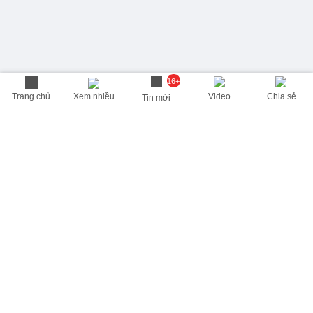
16+
Trang chủ
Xem nhiều
Video
Chia sẻ
Tin mới
THÔNG TIN HỮU ÍCH