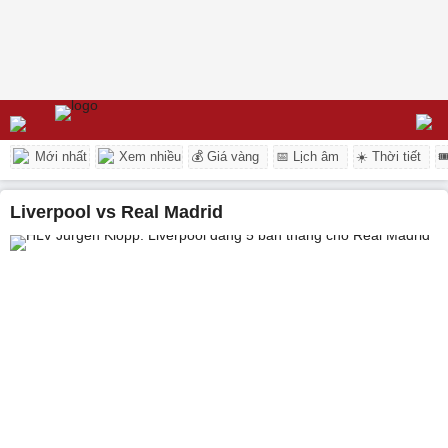
Mới nhất
Xem nhiều
💰 Giá vàng
📅 Lịch âm
☀️ Thời tiết

Liverpool vs Real Madrid