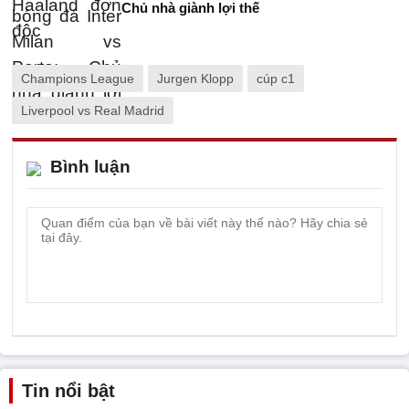
Chủ nhà giành lợi thế
Champions League
Jurgen Klopp
cúp c1
Liverpool vs Real Madrid
Bình luận
Tin nổi bật