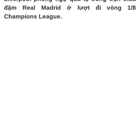
đậm Real Madrid ở lượt đi vòng 1/8
Champions League.