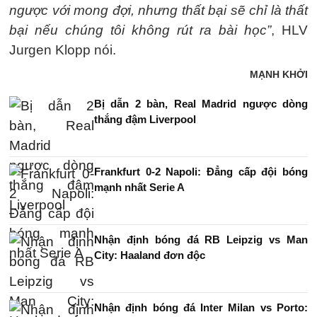
ngược với mong đợi, nhưng thất bại sẽ chỉ là thất
bại nếu chúng tôi không rút ra bài học”
, HLV
Jurgen Klopp nói.
MẠNH KHỞI
Bị dẫn 2 bàn, Real Madrid ngược dòng
thắng đậm Liverpool
Frankfurt 0-2 Napoli: Đẳng cấp đội bóng
mạnh nhất Serie A
Nhận định bóng đá RB Leipzig vs Man
City: Haaland đơn độc
Nhận định bóng đá Inter Milan vs Porto: