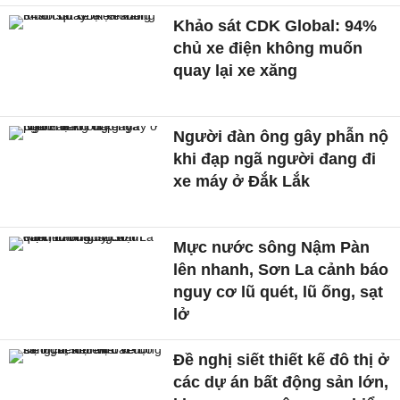
Khảo sát CDK Global: 94%
chủ xe điện không muốn
quay lại xe xăng
Người đàn ông gây phẫn nộ
khi đạp ngã người đang đi
xe máy ở Đắk Lắk
Mực nước sông Nậm Pàn
lên nhanh, Sơn La cảnh báo
nguy cơ lũ quét, lũ ống, sạt
lở
Đề nghị siết thiết kế đô thị ở
các dự án bất động sản lớn,