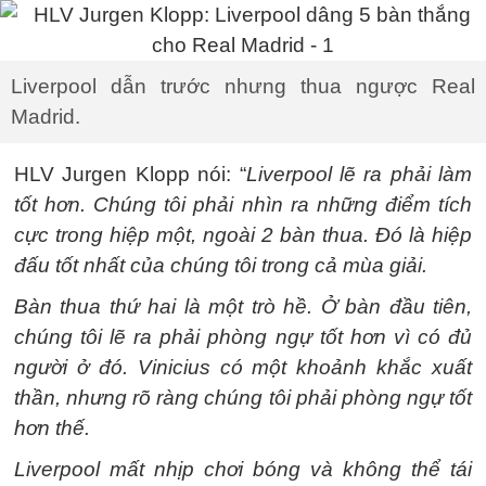
Liverpool dẫn trước nhưng thua ngược Real
Madrid.
HLV Jurgen Klopp nói: “
Liverpool lẽ ra phải làm
tốt hơn. Chúng tôi phải nhìn ra những điểm tích
cực trong hiệp một, ngoài 2 bàn thua. Đó là hiệp
đấu tốt nhất của chúng tôi trong cả mùa giải.
Bàn thua thứ hai là một trò hề. Ở bàn đầu tiên,
chúng tôi lẽ ra phải phòng ngự tốt hơn vì có đủ
người ở đó. Vinicius có một khoảnh khắc xuất
thần, nhưng rõ ràng chúng tôi phải phòng ngự tốt
hơn thế.
Liverpool mất nhịp chơi bóng và không thể tái