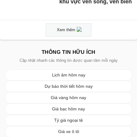
khu vực ven sông, ven biển
Xem thêm
THÔNG TIN HỮU ÍCH
Cập nhật nhanh các thông tin được quan tâm mỗi ngày
Lịch âm hôm nay
Dự báo thời tiết hôm nay
Giá vàng hôm nay
Giá bạc hôm nay
Tỷ giá ngoại tệ
Giá xe ô tô