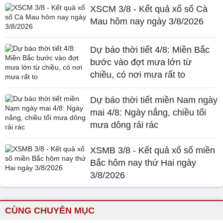
XSCM 3/8 - Kết quả xổ số Cà
Mau hôm nay ngày 3/8/2026
Dự báo thời tiết 4/8: Miền Bắc
bước vào đợt mưa lớn từ
chiều, có nơi mưa rất to
Dự báo thời tiết miền Nam ngày
mai 4/8: Ngày nắng, chiều tối
mưa dông rải rác
XSMB 3/8 - Kết quả xổ số miền
Bắc hôm nay thứ Hai ngày
3/8/2026
CÙNG CHUYÊN MỤC