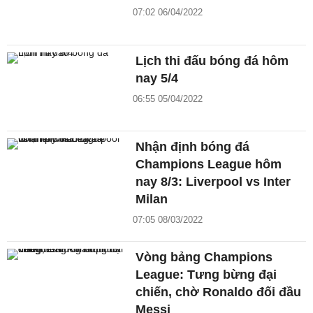
07:02 06/04/2022
Lịch thi đấu bóng đá hôm
nay 5/4
06:55 05/04/2022
Nhận định bóng đá
Champions League hôm
nay 8/3: Liverpool vs Inter
Milan
07:05 08/03/2022
Vòng bảng Champions
League: Tưng bừng đại
chiến, chờ Ronaldo đối đầu
Messi