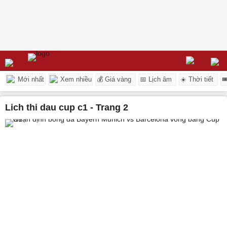
Mới nhất
Xem nhiều
💰 Giá vàng
📅 Lịch âm
☀️ Thời tiết

lich thi dau cup c1 - Trang 2