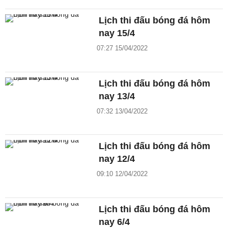
Lịch thi đấu bóng đá hôm
nay 15/4
07:27 15/04/2022
Lịch thi đấu bóng đá hôm
nay 13/4
07:32 13/04/2022
Lịch thi đấu bóng đá hôm
nay 12/4
09:10 12/04/2022
Lịch thi đấu bóng đá hôm
nay 6/4