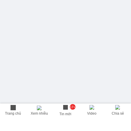
17+
Trang chủ
Xem nhiều
Video
Chia sẻ
Tin mới