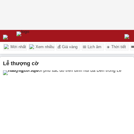
Mới nhất
Xem nhiều
💰 Giá vàng
📅 Lịch âm
☀️ Thời tiết

lễ thượng cờ