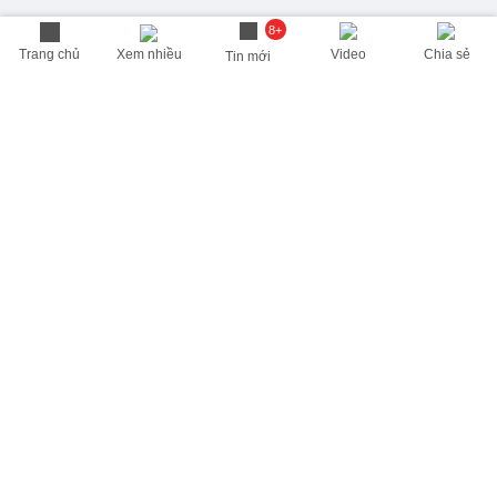
8+
Trang chủ
Xem nhiều
Video
Chia sẻ
Tin mới
THÔNG TIN HỮU ÍCH
Cập nhật nhanh các thông tin được quan tâm mỗi ngày
Lịch âm hôm nay