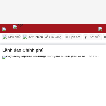
Mới nhất
Xem nhiều
💰 Giá vàng
📅 Lịch âm
☀️ Thời tiết

Lãnh đạo Chính phủ