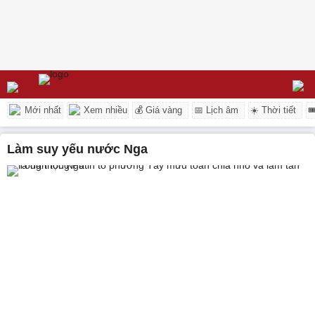
Mới nhất
Xem nhiều
💰 Giá vàng
📅 Lịch âm
☀️ Thời tiết

làm suy yếu nước Nga