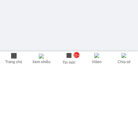
11+
Trang chủ
Xem nhiều
Video
Chia sẻ
Tin mới