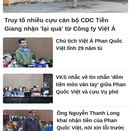
Truy tố nhiều cựu cán bộ CDC Tiền
Giang nhận 'lại quả' từ Công ty Việt Á
Chủ tịch Việt Á Phan Quốc
Việt lĩnh 29 năm tù
VKS nhắc về tin nhắn 'đếm
tiền mòn vân tay' giữa Phan
Quốc Việt và cựu Vụ phó
Ông Nguyễn Thanh Long
khai nhận tiền của Phan
Quốc Việt, nói xin lỗi trước