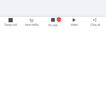
13+
Trang chủ
Xem nhiều
Video
Chia sẻ
Tin mới
THÔNG TIN HỮU ÍCH
Cập nhật nhanh các thông tin được quan tâm mỗi ngày