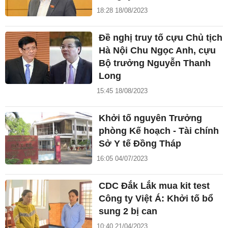
18:28 18/08/2023
Đề nghị truy tố cựu Chủ tịch
Hà Nội Chu Ngọc Anh, cựu
Bộ trưởng Nguyễn Thanh
Long
15:45 18/08/2023
Khởi tố nguyên Trưởng
phòng Kế hoạch - Tài chính
Sở Y tế Đồng Tháp
16:05 04/07/2023
CDC Đắk Lắk mua kit test
Công ty Việt Á: Khởi tố bổ
sung 2 bị can
10:40 21/04/2023