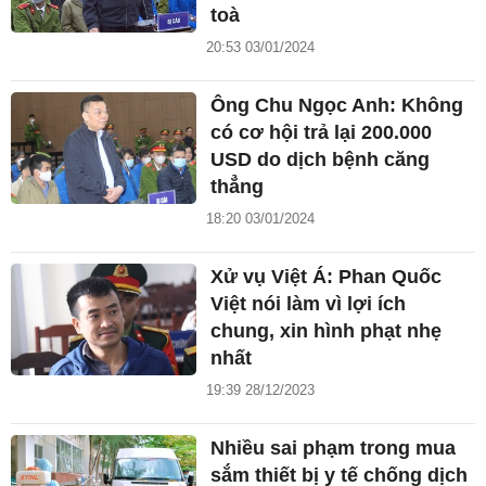
toà
20:53 03/01/2024
Ông Chu Ngọc Anh: Không
có cơ hội trả lại 200.000
USD do dịch bệnh căng
thẳng
18:20 03/01/2024
Xử vụ Việt Á: Phan Quốc
Việt nói làm vì lợi ích
chung, xin hình phạt nhẹ
nhất
19:39 28/12/2023
Nhiều sai phạm trong mua
sắm thiết bị y tế chống dịch