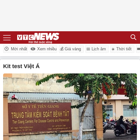
Mới nhất
Xem nhiều
💰 Giá vàng
📅 Lịch âm
☀️ Thời tiết

kit test Việt Á