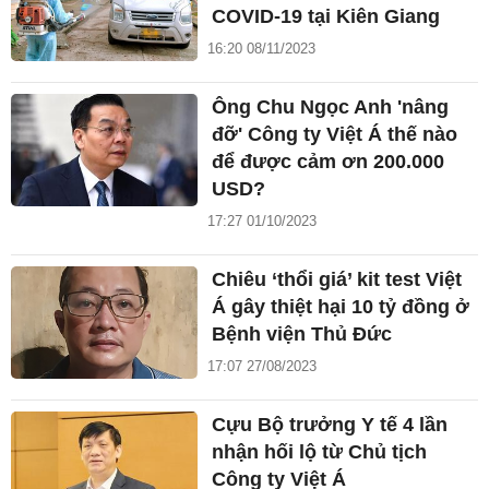
COVID-19 tại Kiên Giang
16:20 08/11/2023
Ông Chu Ngọc Anh 'nâng
đỡ' Công ty Việt Á thế nào
để được cảm ơn 200.000
USD?
17:27 01/10/2023
Chiêu ‘thổi giá’ kit test Việt
Á gây thiệt hại 10 tỷ đồng ở
Bệnh viện Thủ Đức
17:07 27/08/2023
Cựu Bộ trưởng Y tế 4 lần
nhận hối lộ từ Chủ tịch
Công ty Việt Á