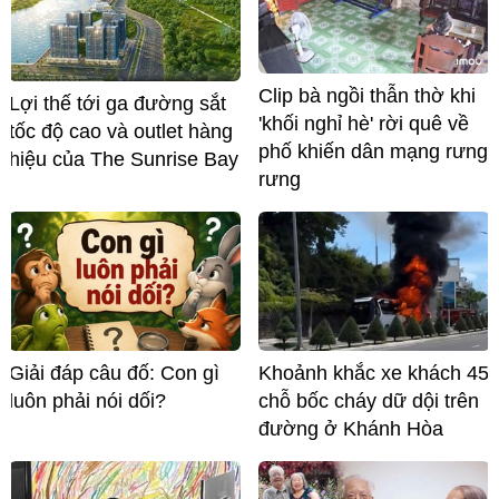
Clip bà ngồi thẫn thờ khi
Lợi thế tới ga đường sắt
'khối nghỉ hè' rời quê về
tốc độ cao và outlet hàng
phố khiến dân mạng rưng
hiệu của The Sunrise Bay
rưng
Giải đáp câu đố: Con gì
Khoảnh khắc xe khách 45
luôn phải nói dối?
chỗ bốc cháy dữ dội trên
đường ở Khánh Hòa