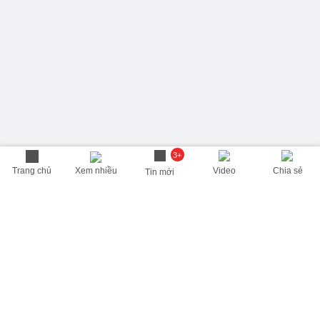
3+
Trang chủ
Xem nhiều
Video
Chia sẻ
Tin mới