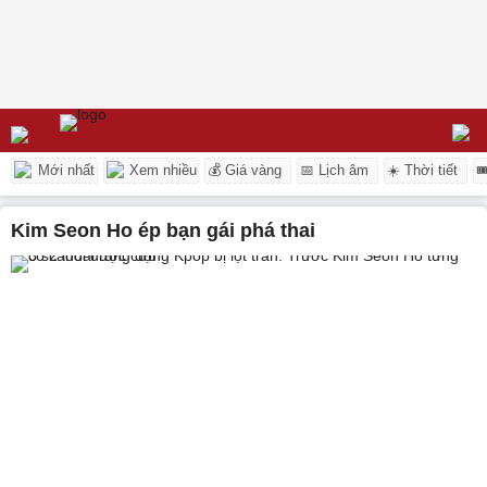
Mới nhất
Xem nhiều
💰 Giá vàng
📅 Lịch âm
☀️ Thời tiết

Kim Seon Ho ép bạn gái phá thai