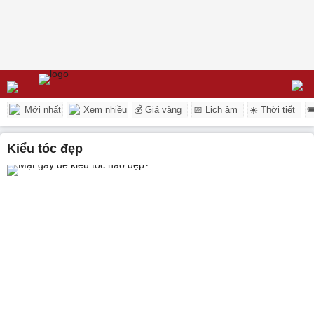
Mới nhất
Xem nhiều
💰 Giá vàng
📅 Lịch âm
☀️ Thời tiết

kiểu tóc đẹp