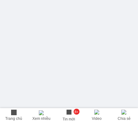
8+
Trang chủ
Xem nhiều
Video
Chia sẻ
Tin mới