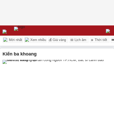
Mới nhất
Xem nhiều
💰 Giá vàng
📅 Lịch âm
☀️ Thời tiết

kiến ba khoang