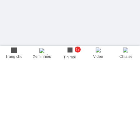
1+
Trang chủ
Xem nhiều
Video
Chia sẻ
Tin mới