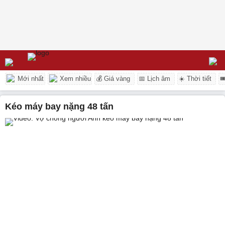
Mới nhất
Xem nhiều
💰 Giá vàng
📅 Lịch âm
☀️ Thời tiết

kéo máy bay nặng 48 tấn