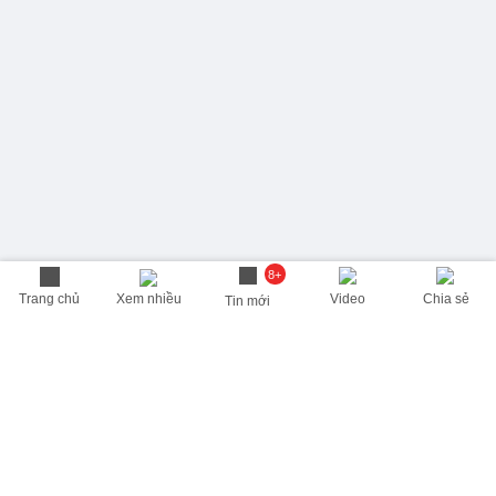
8+
Trang chủ
Xem nhiều
Video
Chia sẻ
Tin mới