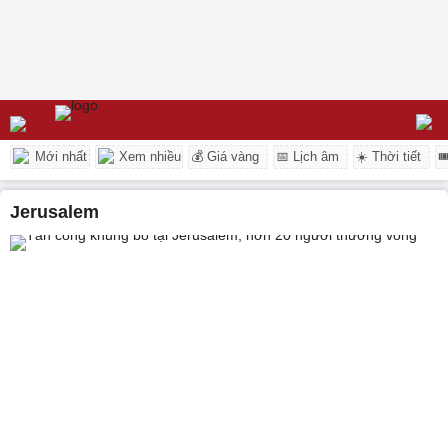
Mới nhất
Xem nhiều
💰 Giá vàng
📅 Lịch âm
☀️ Thời tiết

Jerusalem