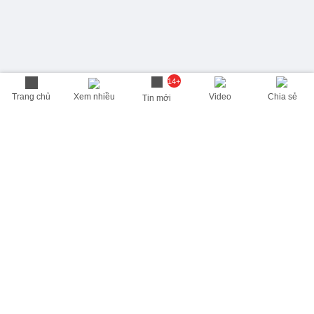
14+
Trang chủ
Xem nhiều
Video
Chia sẻ
Tin mới
THÔNG TIN HỮU ÍCH