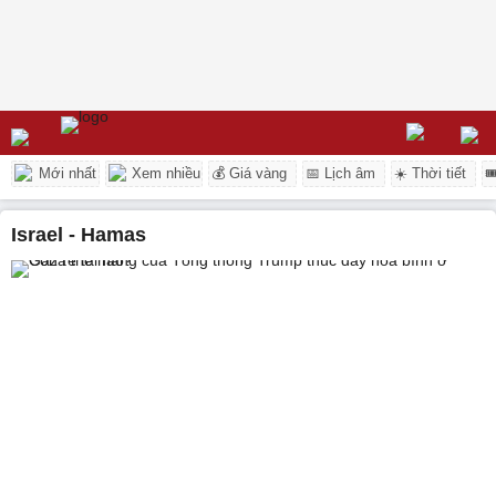
Mới nhất
Xem nhiều
💰 Giá vàng
📅 Lịch âm
☀️ Thời tiết

Israel - Hamas