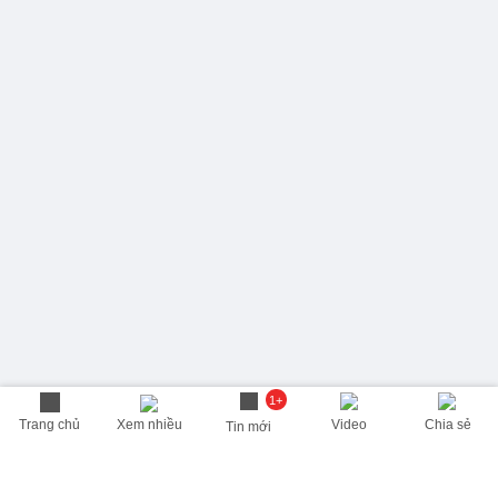
1+
Trang chủ
Xem nhiều
Video
Chia sẻ
Tin mới