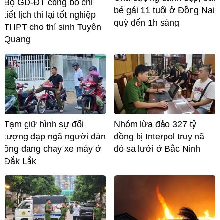
Bộ GD-ĐT công bố chi
bé gái 11 tuổi ở Đồng Nai
tiết lịch thi lại tốt nghiệp
quỳ đến 1h sáng
THPT cho thí sinh Tuyên
Quang
Tạm giữ hình sự đối
Nhóm lừa đảo 327 tỷ
tượng đạp ngã người đàn
đồng bị Interpol truy nã
ông đang chạy xe máy ở
đỏ sa lưới ở Bắc Ninh
Đắk Lắk