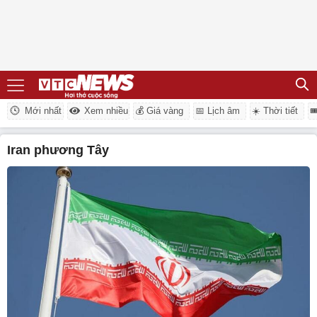
Mới nhất
Xem nhiều
💰 Giá vàng
📅 Lịch âm
☀️ Thời tiết

Iran phương Tây