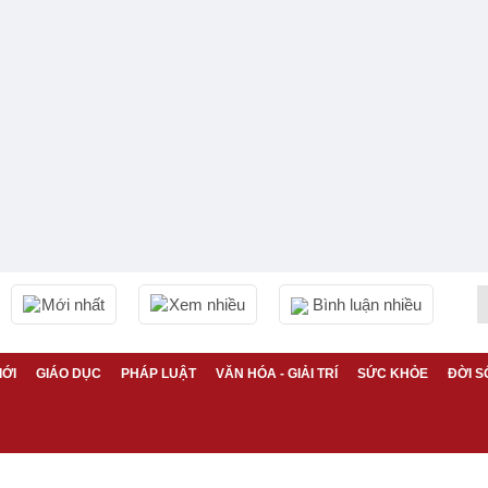
Mới nhất
Xem nhiều
Bình luận nhiều
IỚI
GIÁO DỤC
PHÁP LUẬT
VĂN HÓA - GIẢI TRÍ
SỨC KHỎE
ĐỜI S