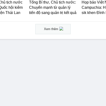
Chủ tịch nước
Tổng Bí thư, Chủ tịch nước:
Họp báo Việt 
 Quốc hội kiêm
Chuyển mạnh từ quản lý
Campuchia: H
iện Thái Lan
tiến độ sang quản trị kết quả
sik khen Đình
Xem thêm