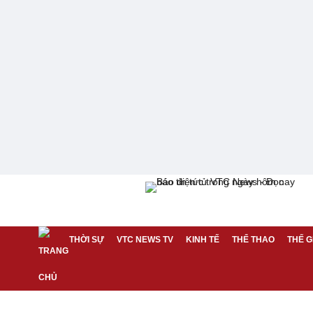
THỜI SỰ
VTC NEWS TV
KINH TẾ
THỂ THAO
THẾ G