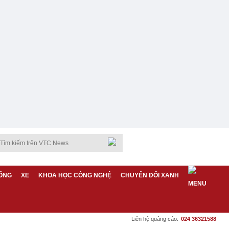
ỐNG
XE
KHOA HỌC CÔNG NGHỆ
CHUYỂN ĐỔI XANH
Liên hệ quảng cáo:
024 36321588