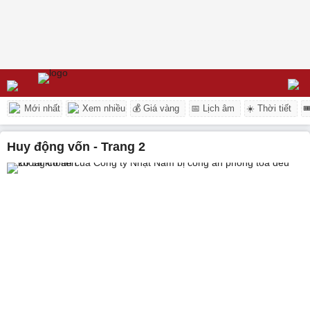
Mới nhất
Xem nhiều
💰 Giá vàng
📅 Lịch âm
☀️ Thời tiết

huy động vốn - Trang 2