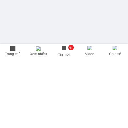
4+
Trang chủ
Xem nhiều
Video
Chia sẻ
Tin mới