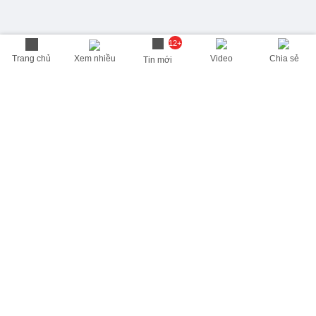
12+
Trang chủ
Xem nhiều
Video
Chia sẻ
Tin mới
THÔNG TIN HỮU ÍCH
Cập nhật nhanh các thông tin được quan tâm mỗi ngày