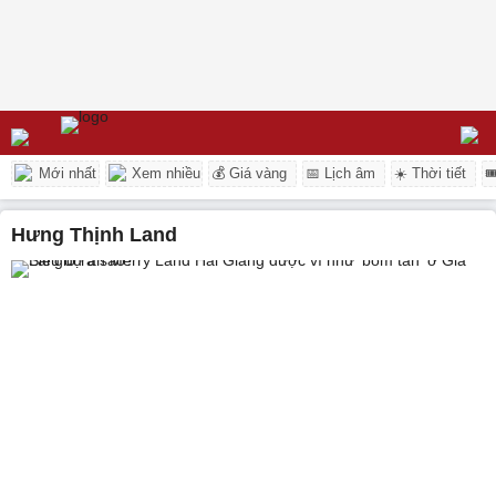
Mới nhất
Xem nhiều
💰 Giá vàng
📅 Lịch âm
☀️ Thời tiết

Hưng Thịnh Land