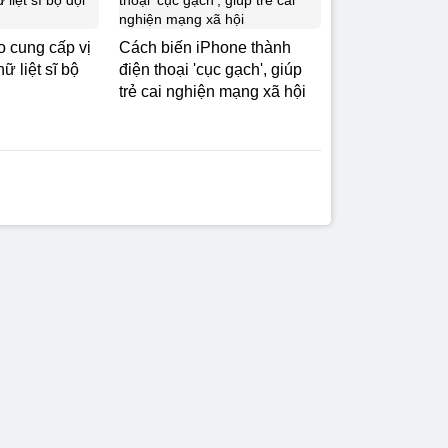
 cung cấp vị
Cách biến iPhone thành
nữ liệt sĩ bộ
điện thoại 'cục gạch', giúp
trẻ cai nghiện mạng xã hội