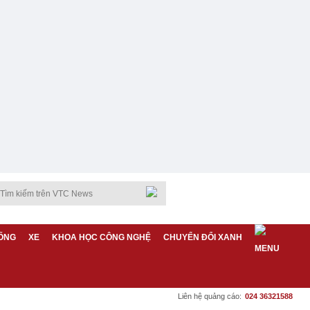
ỐNG
XE
KHOA HỌC CÔNG NGHỆ
CHUYỂN ĐỔI XANH
Liên hệ quảng cáo:
024 36321588