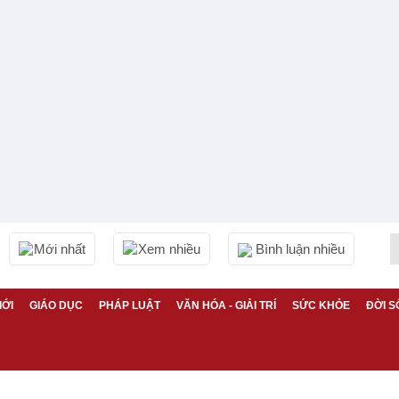
Mới nhất
Xem nhiều
Bình luận nhiều
IỚI
GIÁO DỤC
PHÁP LUẬT
VĂN HÓA - GIẢI TRÍ
SỨC KHỎE
ĐỜI S