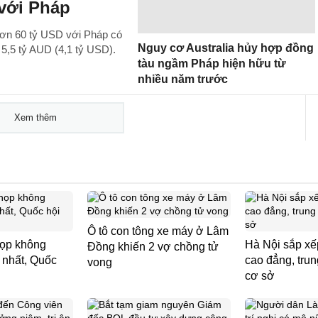
với Pháp
á hơn 60 tỷ USD với Pháp có
Nguy cơ Australia hủy hợp đồng
i 5,5 tỷ AUD (4,1 tỷ USD).
tàu ngầm Pháp hiện hữu từ
nhiều năm trước
Xem thêm
Ô tô con tông xe máy ở Lâm
họp không
Hà Nội sắp xế
Đồng khiến 2 vợ chồng tử
 nhất, Quốc
cao đẳng, tru
vong
cơ sở