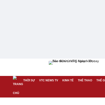
THỜI SỰ
VTC NEWS TV
KINH TẾ
THỂ THAO
THẾ G