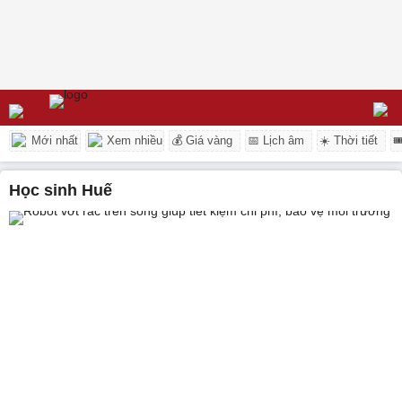
Mới nhất
Xem nhiều
💰 Giá vàng
📅 Lịch âm
☀️ Thời tiết

học sinh Huế