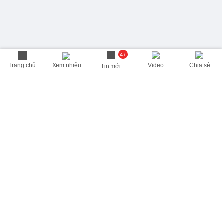
4+
Trang chủ
Xem nhiều
Video
Chia sẻ
Tin mới
THÔNG TIN HỮU ÍCH