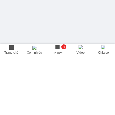
7+
Trang chủ
Xem nhiều
Video
Chia sẻ
Tin mới