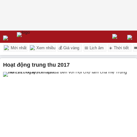
Mới nhất
Xem nhiều
💰 Giá vàng
📅 Lịch âm
☀️ Thời tiết

hoạt động trung thu 2017