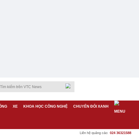
ỐNG
XE
KHOA HỌC CÔNG NGHỆ
CHUYỂN ĐỔI XANH
Liên hệ quảng cáo:
024 36321588