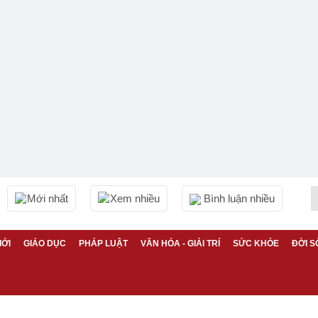
Mới nhất
Xem nhiều
Bình luận nhiều
IỚI
GIÁO DỤC
PHÁP LUẬT
VĂN HÓA - GIẢI TRÍ
SỨC KHỎE
ĐỜI S