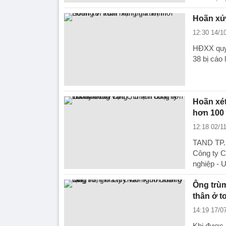
Hoãn xử 
12:30 14/1
HĐXX quyế
38 bị cáo 
Hoãn xét
hơn 100
12:18 02/1
TAND TP.H
Công ty C
nghiệp - 
Ông trùm
thân ở t
14:19 17/0
Khi được 