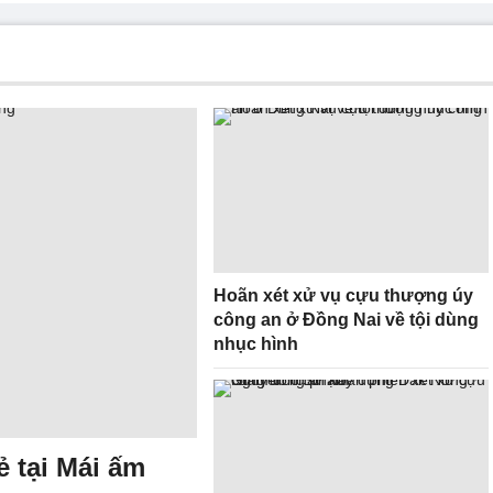
Hoãn xét xử vụ cựu thượng úy
công an ở Đồng Nai về tội dùng
nhục hình
ẻ tại Mái ấm