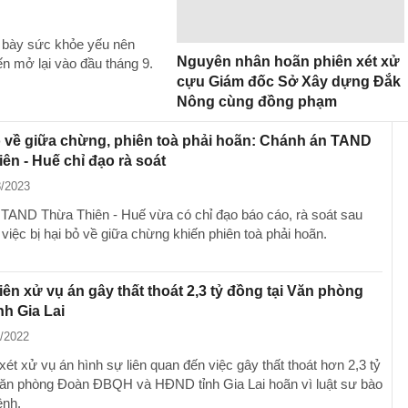
h bày sức khỏe yếu nên
Nguyên nhân hoãn phiên xét xử
n mở lại vào đầu tháng 9.
cựu Giám đốc Sở Xây dựng Đắk
Nông cùng đồng phạm
ỏ về giữa chừng, phiên toà phải hoãn: Chánh án TAND
ên - Huế chỉ đạo rà soát
8/2023
TAND Thừa Thiên - Huế vừa có chỉ đạo báo cáo, rà soát sau
 việc bị hại bỏ về giữa chừng khiến phiên toà phải hoãn.
ên xử vụ án gây thất thoát 2,3 tỷ đồng tại Văn phòng
h Gia Lai
1/2022
xét xử vụ án hình sự liên quan đến việc gây thất thoát hơn 2,3 tỷ
Văn phòng Đoàn ĐBQH và HĐND tỉnh Gia Lai hoãn vì luật sư bào
ệnh.