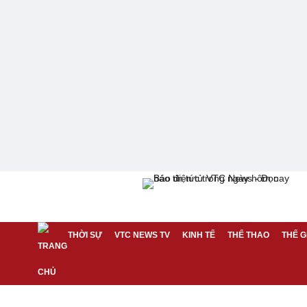
THỜI SỰ
VTC NEWS TV
KINH TẾ
THỂ THAO
THẾ G