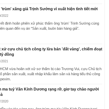
'trùm' xăng giả Trịnh Sướng vì xuất hiện tình tiết mới
0/2022
t định hoãn phiên xử phúc thẩm ông 'trùm' Trịnh Sướng cùng
liên quan đến vụ án “Sản xuất, buôn bán hàng giả”.
 xử cựu chủ tịch công ty lừa bán 'đất vàng', chiếm đoạt
 tỷ đồng
1/2021
CM vừa hoãn xét xử sơ thẩm bị cáo Trương Vui, cựu Chủ tịch
ổ phần sản xuất, xuất nhập khẩu lâm sản và hàng tiểu thủ công
Upexim.
 ma tuý Văn Kính Dương rạng rỡ, giơ tay chào người
oà
7/2020
dẫn vào tòa sáng nay, ông trùm ma túy Văn Kính Dương tươi