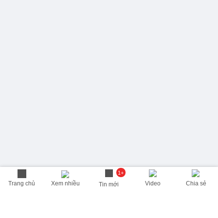
1+
Trang chủ
Xem nhiều
Video
Chia sẻ
Tin mới