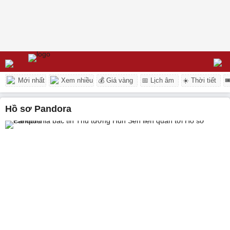
Mới nhất
Xem nhiều
💰 Giá vàng
📅 Lịch âm
☀️ Thời tiết

Hồ sơ Pandora