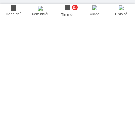
11+
Trang chủ
Xem nhiều
Video
Chia sẻ
Tin mới
THÔNG TIN HỮU ÍCH
Cập nhật nhanh các thông tin được quan tâm mỗi ngày
Lịch âm hôm nay