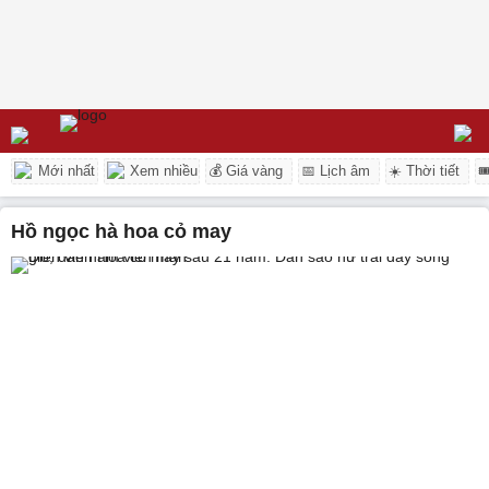
Mới nhất
Xem nhiều
💰 Giá vàng
📅 Lịch âm
☀️ Thời tiết

hồ ngọc hà hoa cỏ may