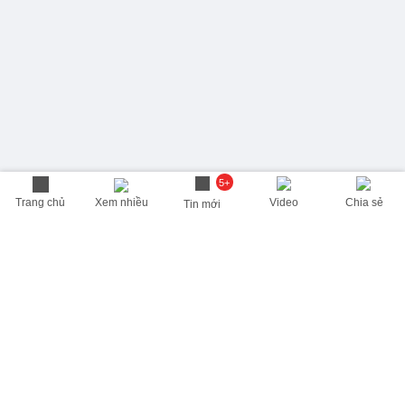
5+
Trang chủ
Xem nhiều
Video
Chia sẻ
Tin mới