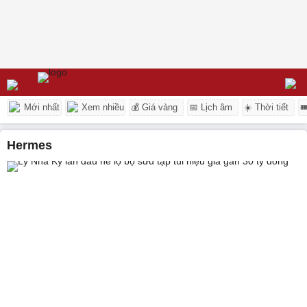
Mới nhất
Xem nhiều
💰 Giá vàng
📅 Lịch âm
☀️ Thời tiết

Hermes