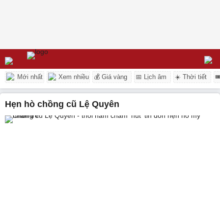
Mới nhất
Xem nhiều
💰 Giá vàng
📅 Lịch âm
☀️ Thời tiết

hẹn hò chồng cũ Lệ Quyên