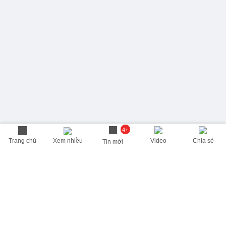
4+
Trang chủ
Xem nhiều
Video
Chia sẻ
Tin mới