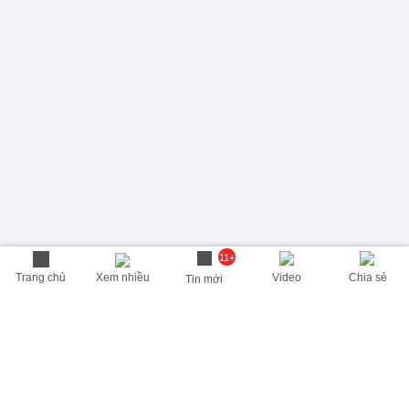
11+
Trang chủ
Xem nhiều
Video
Chia sẻ
Tin mới