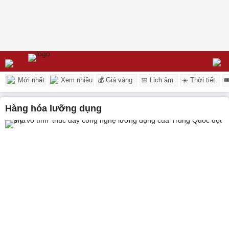
Mới nhất
Xem nhiều
💰 Giá vàng
📅 Lịch âm
☀️ Thời tiết

hàng hóa lưỡng dụng