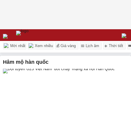
Mới nhất
Xem nhiều
💰 Giá vàng
📅 Lịch âm
☀️ Thời tiết

hâm mộ hàn quốc