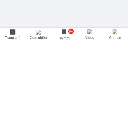
9+
Trang chủ
Xem nhiều
Video
Chia sẻ
Tin mới
THÔNG TIN HỮU ÍCH