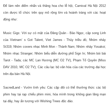
Để làm nên điểm nhấn và thăng hoa cho lễ hội, Carnival Hà Nội 2012
còn được tổ chức trên quy mô rộng lớn và hoành tráng với các hoạt
động như:
Music Gigs: Với sự có mặt của Đăng Quân - Bảo Ngọc, cặp song Linh
của Vietnam‘ s Got Talent, Viet James - Thủy triều đỏ, Nhóm nhảy
St319, Nhóm covers nhạc Minh Mon - Thành Nam; Nhóm nhảy Yosakoi;
Nhóm nhạc Stranger; Nhóm biểu diễn đường phố Sign In; Nhóm bói bài
Tarot - Tada; các MC Lan Hương (MC O2 TV), Phạm Tố Quyên (Miss
DAV 2010, MC O2 TV); Các câu lạc bộ văn hóa của các trường đại học
trên địa bàn Hà Nội.
SacredLand - Vườn tình yêu: Các cặp đôi có thể thưởng thức các bộ
phim hay tại rạp chiếu phim mini, hòa mình trong không gian lãng mạn
tại đây, hay ấn tượng với Wishing Trees độc đáo.