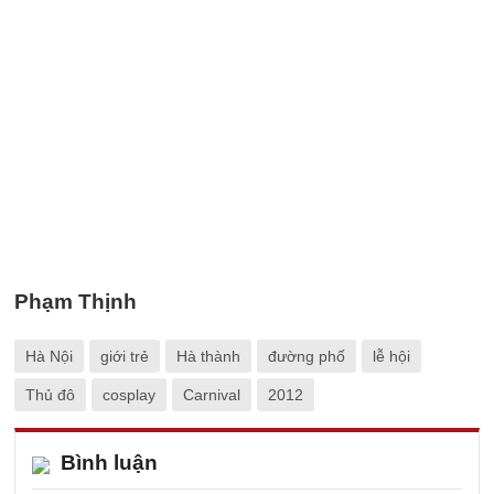
Phạm Thịnh
Hà Nội
giới trẻ
Hà thành
đường phố
lễ hội
Thủ đô
cosplay
Carnival
2012
Bình luận