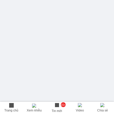
15+
Trang chủ
Xem nhiều
Video
Chia sẻ
Tin mới