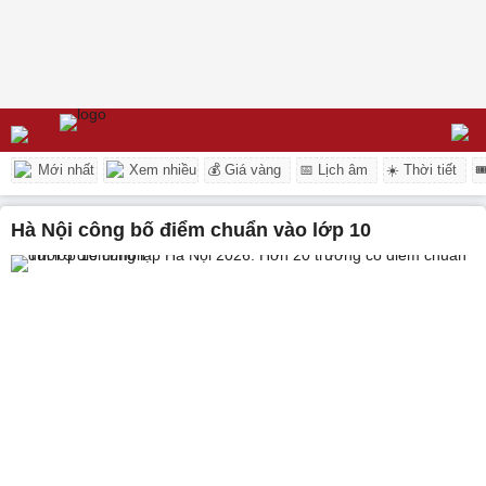
Mới nhất
Xem nhiều
💰 Giá vàng
📅 Lịch âm
☀️ Thời tiết

Hà Nội công bố điểm chuẩn vào lớp 10