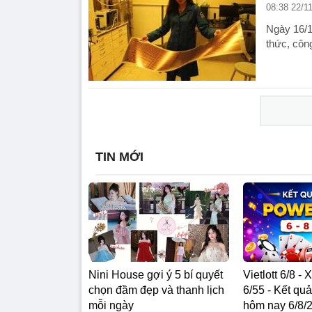
08:38 22/1
Ngày 16/1
thức, côn
TIN MỚI
Nini House gợi ý 5 bí quyết
Vietlott 6/8 -
chọn đầm đẹp và thanh lịch
6/55 - Kết quả
mỗi ngày
hôm nay 6/8/