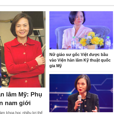
Nữ giáo sư gốc Việt được bầu
vào Viện hàn lâm Kỹ thuật quốc
gia Mỹ
àn lâm Mỹ: Phụ
n nam giới
m khoa học nhiều lợi thế