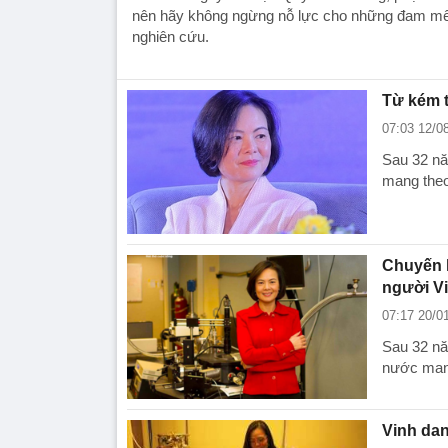
nên hãy không ngừng nỗ lực cho những đam mê v
nghiên cứu.
Từ kém t
07:03 12/0
Sau 32 nă
mang theo
Chuyến h
người Việ
07:17 20/0
Sau 32 nă
nước mang
Vinh dan