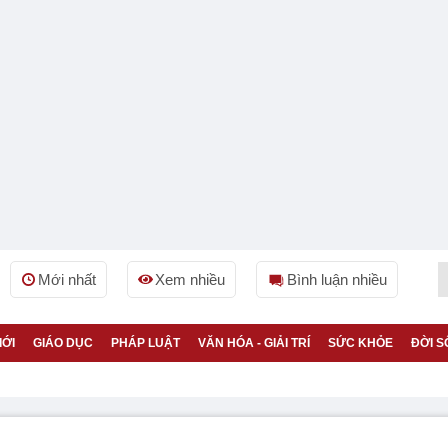
Mới nhất
Xem nhiều
Bình luận nhiều
IỚI
GIÁO DỤC
PHÁP LUẬT
VĂN HÓA - GIẢI TRÍ
SỨC KHỎE
ĐỜI S