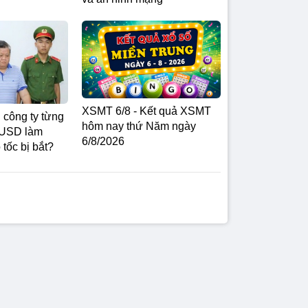
XSMT 6/8 - Kết quả XSMT
h công ty từng
hôm nay thứ Năm ngày
ỷ USD làm
6/8/2026
tốc bị bắt?