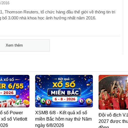
1/2016
1, Thomson Reuters, tổ chức hàng đầu thế giới về thông tin tri
g bố 3.000 nhà khoa học ảnh hưởng nhất năm 2016.
Xem thêm
 Xổ số Power
XSMB 6/8 - Kết quả xổ số
Đội vô địch V
 xổ số Vietlott
miền Bắc hôm nay thứ Năm
2027 được thư
2026
ngày 6/8/2026
đồng