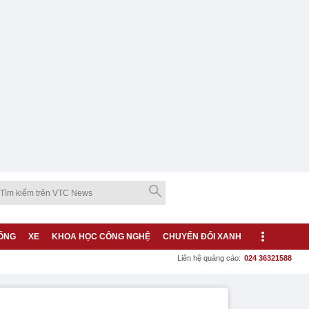
ỐNG
XE
KHOA HỌC CÔNG NGHỆ
CHUYỂN ĐỔI XANH
Liên hệ quảng cáo:
024 36321588