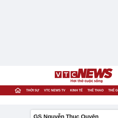
THỜI SỰ
VTC NEWS TV
KINH TẾ
THỂ THAO
THẾ G
GS Nguyễn Thục Quyên