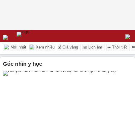
Mới nhất
Xem nhiều
💰 Giá vàng
📅 Lịch âm
☀️ Thời tiết

góc nhìn y học