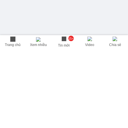
15+
Trang chủ
Xem nhiều
Video
Chia sẻ
Tin mới