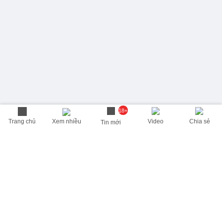
18+
Trang chủ
Xem nhiều
Video
Chia sẻ
Tin mới