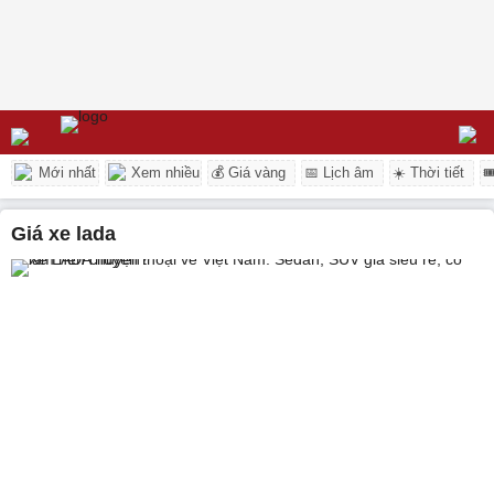
Mới nhất
Xem nhiều
💰 Giá vàng
📅 Lịch âm
☀️ Thời tiết

giá xe lada